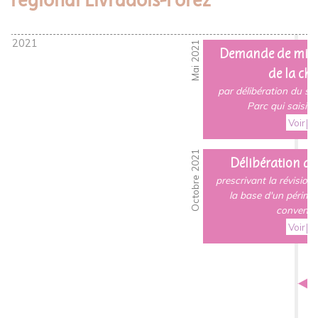
Mai 2021
Demande de mise 
de la cha
par délibération du sy
Parc qui saisit 
Voir
Octobre 2021
Délibération de
prescrivant la révision 
la base d'un périmè
conventi
Voir