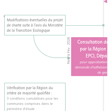
ctobre. 2025
Modifications éventuelles du projet
de charte suite à l'avis du Ministère
de la Transition Ecologique
Nov. à Fév.. 2026
Consultation des c
par la Région 
EPCI, Départ
pour approbation de
demande d'adhésion au
de gesti
Vérification par la Région du
critère de majorité qualifiée :
3 conditons cumulatives pour les
communes comprises dans le
périmètre d'étude :