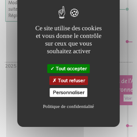
Modification du projet de charte
suite à l'avis de la Préfète de
Région
Ce site utilise des cookies
et vous donne le contrôle
sur ceux que vous
souhaitez activer
Tout accepter
Février 2025
Tout refuser
Avis de l'Au
Environnem
Personnaliser
Voir
Politique de confidentialité